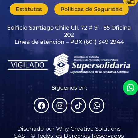
Estatutos
Políticas de Seguridad
Edificio Santiago Chile Cll. 72 # 9 – 55 Oficina
202
Línea de atención – PBX (601) 349 2944
Síguenos en:
F
I
T
W
a
n
i
h
c
s
k
a
e
t
t
t
Diseñado por Why Creative Solutions
b
a
o
s
SAS – © Todos los Derechos Reservados