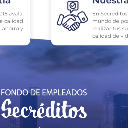
tía
Nuestr
015 avala
En Secrédito
a calidad
mundo de pos
e ahorro y
realizar tus s
calidad de vid