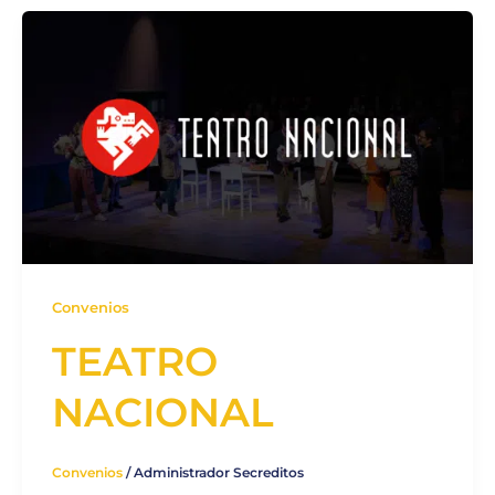
Convenios
TEATRO
NACIONAL
Convenios
/
Administrador Secreditos