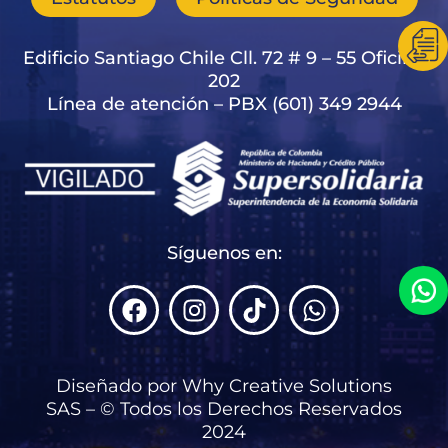
Edificio Santiago Chile Cll. 72 # 9 – 55 Oficina
202
Línea de atención – PBX (601) 349 2944
Síguenos en:
F
I
T
W
a
n
i
h
c
s
k
a
e
t
t
t
Diseñado por Why Creative Solutions
b
a
o
s
SAS – © Todos los Derechos Reservados
o
g
k
a
2024
o
r
p